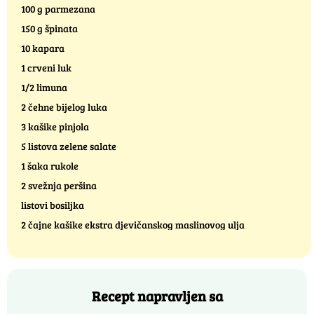
100 g parmezana
150 g špinata
10 kapara
1 crveni luk
1/2 limuna
2 čehne bijelog luka
3 kašike pinjola
5 listova zelene salate
1 šaka rukole
2 svežnja peršina
listovi bosiljka
2 čajne kašike ekstra djevičanskog maslinovog ulja
Recept napravljen sa