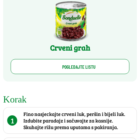
Crveni grah
POGLEDAJTE LISTU
Korak
Fino nasjeckajte crveni luk, peršin i bijeli luk.
1
Izdubite paradajz i sačuvajte za kasnije.
Skuhajte rižu prema uputama s pakiranja.