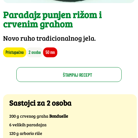
Paradajz punjen rižom i
crvenim grahom
Novo ruho tradicionalnog jela.
Pristupačno
2 osoba
50 mn
ŠTAMPAJ RECEPT
Sastojci za 2 osoba
200 g crvenog graha
Bonduelle
6 velikih paradajza
120 g arborio riže