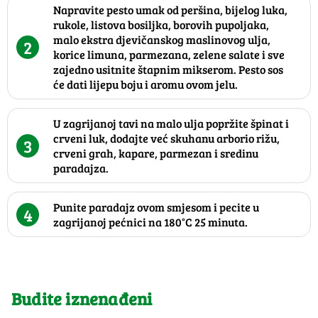
Napravite pesto umak od peršina, bijelog luka,
rukole, listova bosiljka, borovih pupoljaka,
malo ekstra djevičanskog maslinovog ulja,
2
korice limuna, parmezana, zelene salate i sve
zajedno usitnite štapnim mikserom. Pesto sos
će dati lijepu boju i aromu ovom jelu.
U zagrijanoj tavi na malo ulja popržite špinat i
crveni luk, dodajte već skuhanu arborio rižu,
3
crveni grah, kapare, parmezan i sredinu
paradajza.
Punite paradajz ovom smjesom i pecite u
4
zagrijanoj pećnici na 180°C 25 minuta.
Budite iznenađeni