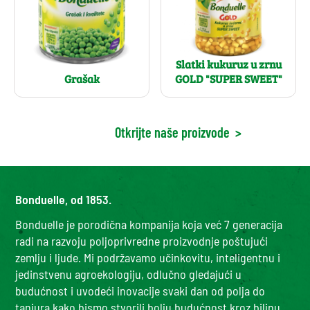
Slatki kukuruz u zrnu
Grašak
GOLD "SUPER SWEET"
Otkrijte naše proizvode
>
Bonduelle, od 1853.
Bonduelle je porodična kompanija koja već 7 generacija
radi na razvoju poljoprivredne proizvodnje poštujući
zemlju i ljude. Mi podržavamo učinkovitu, inteligentnu i
jedinstvenu agroekologiju, odlučno gledajući u
budućnost i uvodeći inovacije svaki dan od polja do
tanjura kako bismo stvorili bolju budućnost kroz biljnu