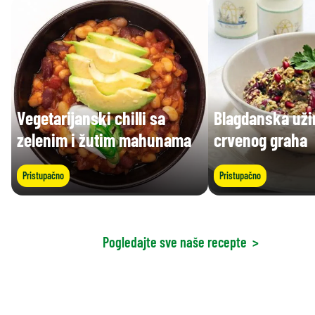
Vegetarijanski chilli sa
Blagdanska uži
zelenim i žutim mahunama
crvenog graha
Pristupačno
Pristupačno
Pogledajte sve naše recepte
>