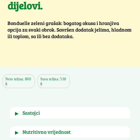
dijelovi.
Bonduelle zeleni grašak: bogatog okusa i hranjiva
opcija za svaki obrok. Savršen dodatak jelima, hladnom
ili toplom, sa ili bez dodataka.
Neto težina: 800
Suva težina: 530
g
g
sastojci
▶
grašak, voda, šećer, sol.
nutritivna vrijednost
▶