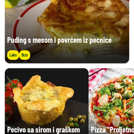
Puding s mesom i povrćem iz pećnice
Lako
Brzo
Pecivo sa sirom i graškom
Pizza "Proljetn