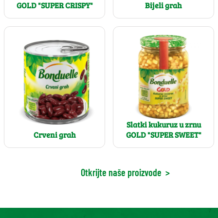
GOLD "SUPER CRISPY"
Bijeli grah
Slatki kukuruz u zrnu
Crveni grah
GOLD "SUPER SWEET"
Otkrijte naše proizvode
>