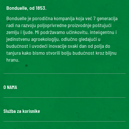
Bonduelle, od 1853.
Bonduelle je porodična kompanija koja već 7 generacija
radi na razvoju poljoprivredne proizvodnje poštujući
zemlju i ljude. Mi podržavamo učinkovitu, inteligentnu i
jedinstvenu agroekologiju, odlučno gledajući u
budućnost i uvodeći inovacije svaki dan od polja do
tanjura kako bismo stvorili bolju budućnost kroz biljnu
hranu.
O NAMA
Grupa Bonduelle
Fondacija Louis Bonduelle
Služba za korisnike
Kontaktirajte nas
FAQ