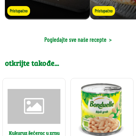
Pristupačno
Pristupačno
Pogledajte sve naše recepte
>
otkrijte takođe...
Kukuruz šećerac u zrnu