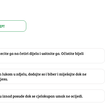
EPT
jecite ga na četiri dijela i usitnite ga. Očistite bijeli
m lukom u zdjelu, dodajte so i biber i miješajte dok ne
jesu.
ku iznad posude dok se cjelokupan umak ne ocijedi.