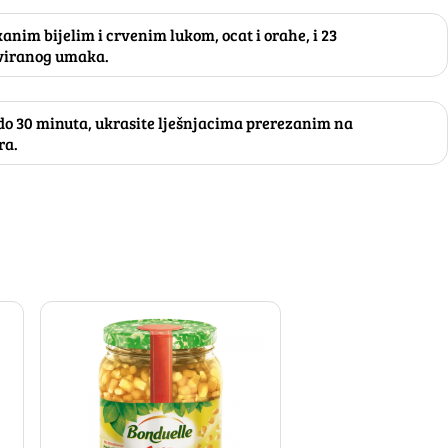
kanim bijelim i crvenim lukom, ocat i orahe, i 23
viranog umaka.
 do 30 minuta, ukrasite lješnjacima prerezanim na
ra.