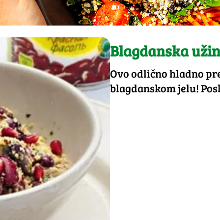
Blagdanska užin
Ovo odlično hladno pre
blagdanskom jelu! Poslu