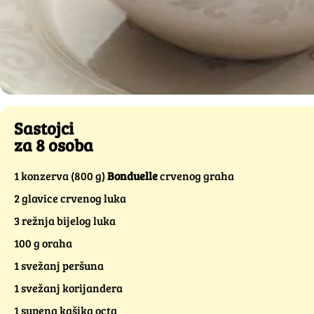
Sastojci
za 8 osoba
1 konzerva (800 g)
Bonduelle
crvenog graha
2 glavice crvenog luka
3 režnja bijelog luka
100 g oraha
1 svežanj peršuna
1 svežanj korijandera
1 supena kašika octa