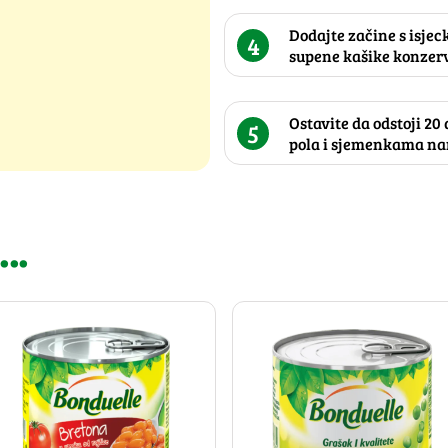
Dodajte začine s isjec
4
supene kašike konzer
Ostavite da odstoji 20
5
pola i sjemenkama na
..