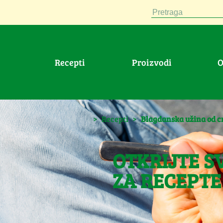
Pretraga
Recepti
Proizvodi
>
Recepti
>
Blagdanska užina od 
OTKRIJTE S
ZA RECEPTE