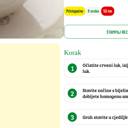
Pristupačno
8 osoba
50 mn
ŠTAMPAJ REC
Korak
Očistite crveni luk, isi
1
luk.
Stavite začine s bijeli
2
dobijete homogenu sm
3
Grah stavite u cjedilj