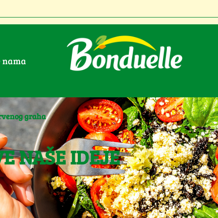
O nama
crvenog graha
VE NAŠE IDEJE