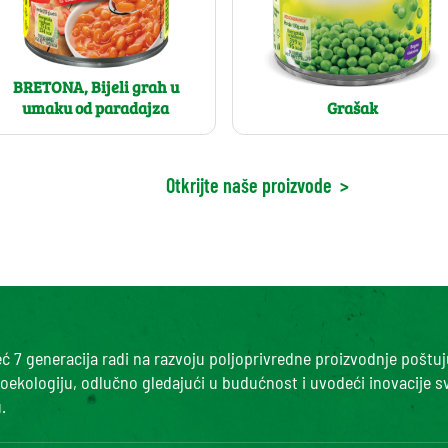
BRETONA, Bijeli grah u
umaku od paradajza
Grašak
Otkrijte naše proizvode
>
 7 generacija radi na razvoju poljoprivredne proizvodnje poštuj
roekologiju, odlučno gledajući u budućnost i uvodeći inovacije s
.