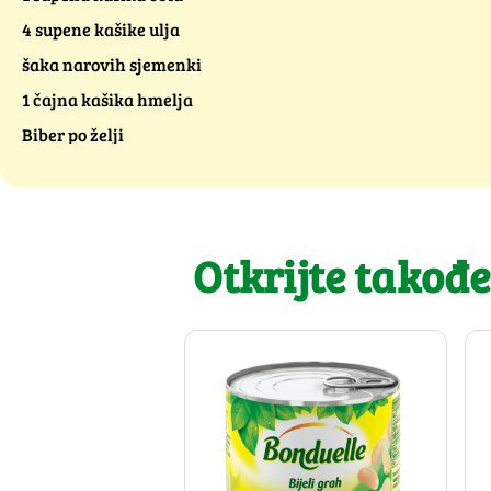
4 supene kašike ulja
šaka narovih sjemenki
1 čajna kašika hmelja
Biber po želji
Otkrijte takođe.