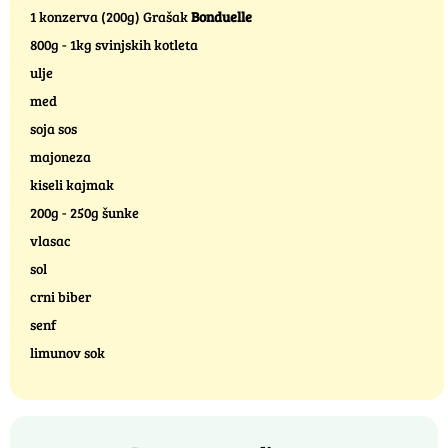
1 konzerva (200g) Grašak
Bonduelle
800g - 1kg svinjskih kotleta
ulje
med
soja sos
majoneza
kiseli kajmak
200g - 250g šunke
vlasac
sol
crni biber
senf
limunov sok