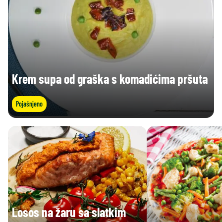
Krem supa od graška s komadićima pršuta
Pojašnjeno
Losos na žaru sa slatkim