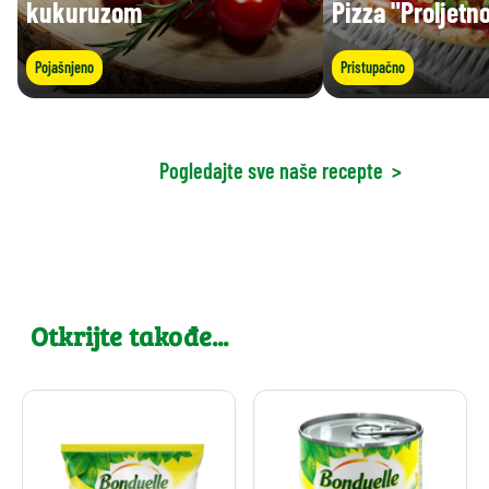
kukuruzom
Pizza "Proljetn
Pojašnjeno
Pristupačno
Pogledajte sve naše recepte
>
Otkrijte takođe...