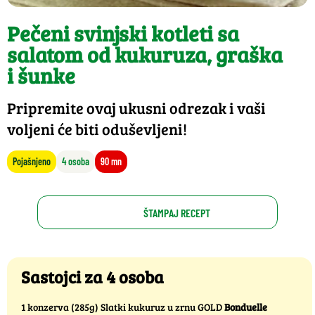
Pečeni svinjski kotleti sa
salatom od kukuruza, graška
i šunke
Pripremite ovaj ukusni odrezak i vaši
voljeni će biti oduševljeni!
Pojašnjeno
4 osoba
90 mn
ŠTAMPAJ RECEPT
Sastojci za 4 osoba
1 konzerva (285g) Slatki kukuruz u zrnu GOLD
Bonduelle