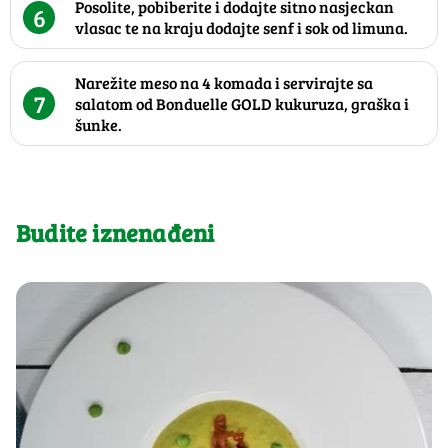
Posolite, pobiberite i dodajte sitno nasjeckan
6
vlasac te na kraju dodajte senf i sok od limuna.
Narežite meso na 4 komada i servirajte sa
7
salatom od Bonduelle GOLD kukuruza, graška i
šunke.
Budite iznenađeni