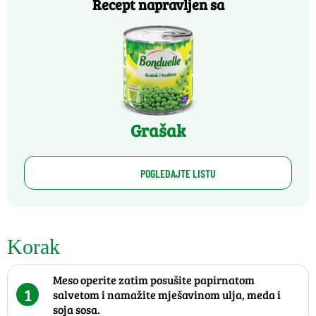
Recept napravljen sa
Grašak
POGLEDAJTE LISTU
Korak
Meso operite zatim posušite papirnatom
1
salvetom i namažite mješavinom ulja, meda i
soja sosa.