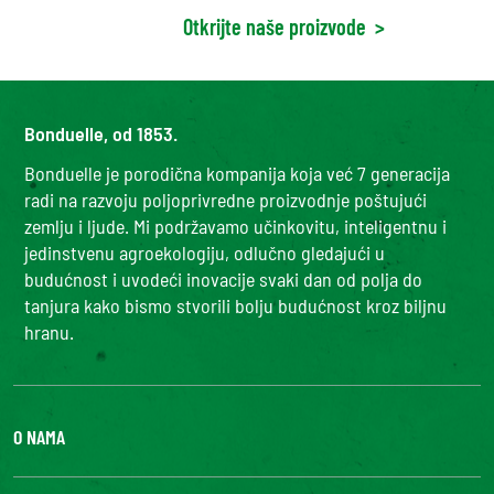
Otkrijte naše proizvode
>
Bonduelle, od 1853.
Bonduelle je porodična kompanija koja već 7 generacija
radi na razvoju poljoprivredne proizvodnje poštujući
zemlju i ljude. Mi podržavamo učinkovitu, inteligentnu i
jedinstvenu agroekologiju, odlučno gledajući u
budućnost i uvodeći inovacije svaki dan od polja do
tanjura kako bismo stvorili bolju budućnost kroz biljnu
hranu.
O NAMA
Grupa Bonduelle