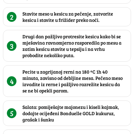
Stavite meso u kesicu za pečenje, zatvorite
2
kesicu i stavite u frižider preko noći.
Drugi dan pažljivo protresite kesicu kako bi se
mješavina ravnomjerno rasporedila po mesu a
3
zatim kesicu stavite u tepsiju i na vrhu
probodite nekoliko puta.
Pecite u zagrijanoj rerni na 180 ºC 1h 40
minuta, zavisno od debljine mesa. Pečeno meso
4
izvadite iz rerne i pažljivo razrežite kesicu da
se ne bi opekli parom.
Salata: pomiješajte majonezu i kiseli kajmak,
5
dodajte ocijeđeni Bonduelle GOLD kukuruz,
grašak i šunku