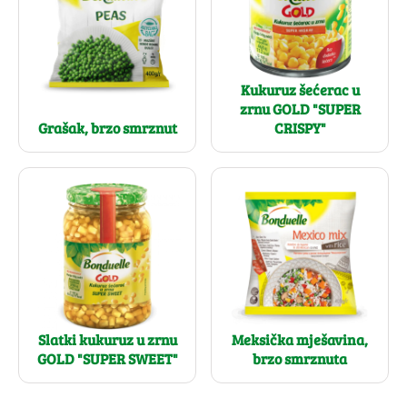
Kukuruz šećerac u
zrnu GOLD "SUPER
Grašak, brzo smrznut
CRISPY"
Slatki kukuruz u zrnu
Meksička mješavina,
GOLD "SUPER SWEET"
brzo smrznuta