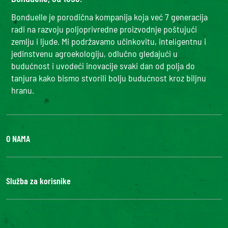
Bonduelle je porodična kompanija koja već 7 generacija
radi na razvoju poljoprivredne proizvodnje poštujući
zemlju i ljude. Mi podržavamo učinkovitu, inteligentnu i
jedinstvenu agroekologiju, odlučno gledajući u
budućnost i uvodeći inovacije svaki dan od polja do
tanjura kako bismo stvorili bolju budućnost kroz biljnu
hranu.
O NAMA
Grupa Bonduelle
Fondacija Louis Bonduelle
Služba za korisnike
Kontaktirajte nas
FAQ
Digitalna pristupačnost: nije u skladu