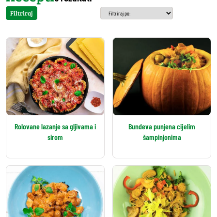
Filtriraj
Rolovane lazanje sa gljivama i
Bundeva punjena cijelim
sirom
šampinjonima