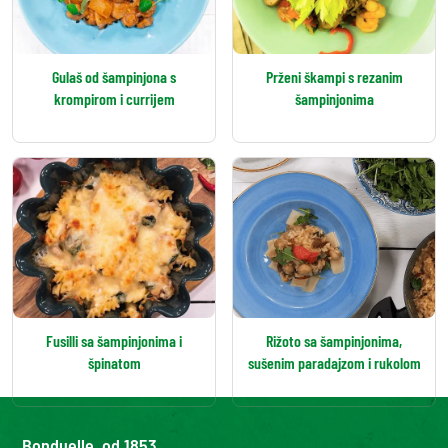
Gulaš od šampinjona s
Prženi škampi s rezanim
krompirom i currijem
šampinjonima
Fusilli sa šampinjonima i
Rižoto sa šampinjonima,
špinatom
sušenim paradajzom i rukolom
Bonduelle, od 1853.