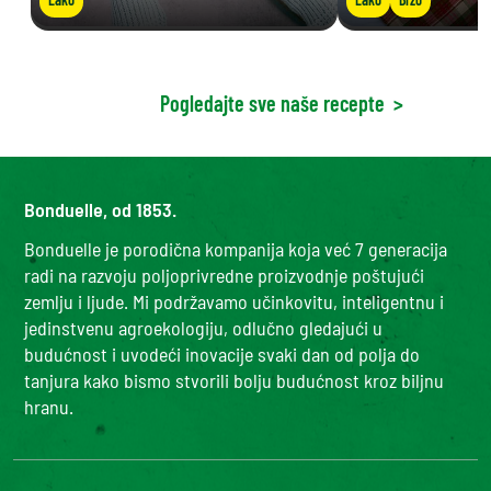
Pogledajte sve naše recepte
>
Bonduelle, od 1853.
Bonduelle je porodična kompanija koja već 7 generacija
radi na razvoju poljoprivredne proizvodnje poštujući
zemlju i ljude. Mi podržavamo učinkovitu, inteligentnu i
jedinstvenu agroekologiju, odlučno gledajući u
budućnost i uvodeći inovacije svaki dan od polja do
tanjura kako bismo stvorili bolju budućnost kroz biljnu
hranu.