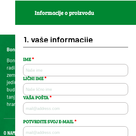
Informacije o proizvodu
1.
vaše informacije
Bonduelle, od 1853.
IME
*
Bonduelle je porodična kompanija koja već 7 generacija
radi na razvoju poljoprivredne proizvodnje poštujući
zemlju i ljude. Mi podržavamo učinkovitu, inteligentnu i
LIČNI IME
*
jedinstvenu agroekologiju, odlučno gledajući u
budućnost i uvodeći inovacije svaki dan od polja do
tanjura kako bismo stvorili bolju budućnost kroz biljnu
VAŠA POŠTA
*
hranu.
POTVRDITE SVOJ E-MAIL
*
O NAMA