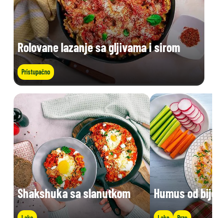
Rolovane lazanje sa gljivama i sirom
Pristupačno
Shakshuka sa slanutkom
Humus od bije
Lako
Lako
Brzo