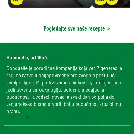
Pogledajte sve naše recepte
>
Bonduelle, od 1853.
Bonduelle je porodična kompanija koja već 7 generacija
radi na razvoju poljoprivredne proizvodnje poštujući
zemlju i ljude. Mi podržavamo učinkovitu, inteligentnu i
jedinstvenu agroekologiju, odlučno gledajući u
budućnost i uvodeći inovacije svaki dan od polja do
tanjura kako bismo stvorili bolju budućnost kroz biljnu
hranu.