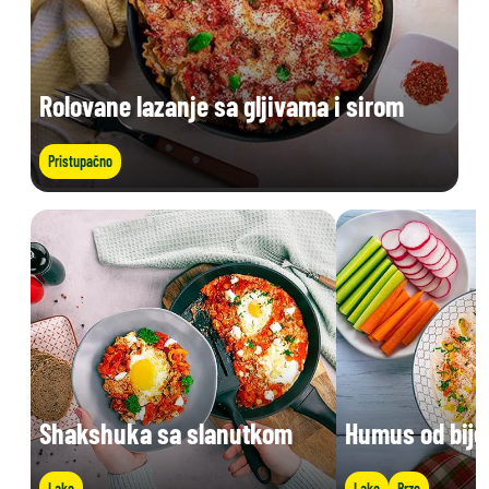
Rolovane lazanje sa gljivama i sirom
Pristupačno
Shakshuka sa slanutkom
Humus od bije
Lako
Lako
Brzo