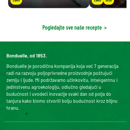
Pogledajte sve naše recepte
>
Bonduelle, od 1853.
Bonduelle je porodična kompanija koja već 7 generacija
radi na razvoju poljoprivredne proizvodnje poštujući
zemlju i ljude. Mi podržavamo učinkovitu, inteligentnu i
jedinstvenu agroekologiju, odlučno gledajući u
budućnost i uvodeći inovacije svaki dan od polja do
tanjura kako bismo stvorili bolju budućnost kroz biljnu
hranu.