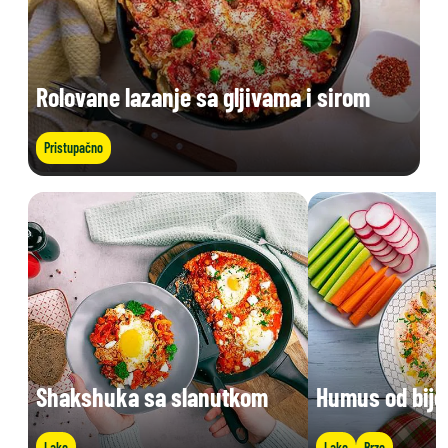
Rolovane lazanje sa gljivama i sirom
Pristupačno
Shakshuka sa slanutkom
Humus od bije
Lako
Lako
Brzo