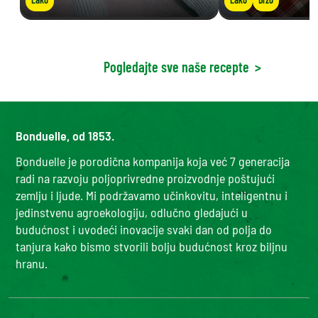
Pogledajte sve naše recepte
>
Bonduelle, od 1853.
Bonduelle je porodična kompanija koja već 7 generacija
radi na razvoju poljoprivredne proizvodnje poštujući
zemlju i ljude. Mi podržavamo učinkovitu, inteligentnu i
jedinstvenu agroekologiju, odlučno gledajući u
budućnost i uvodeći inovacije svaki dan od polja do
tanjura kako bismo stvorili bolju budućnost kroz biljnu
hranu.