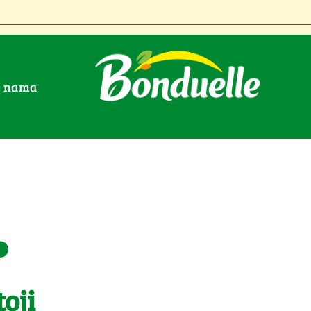
O nama
.
oji