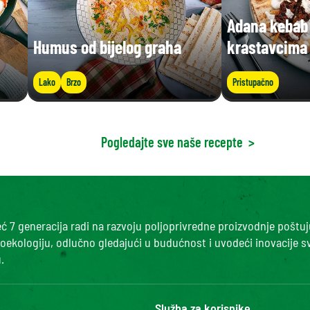
Adana kebab 
Humus od bijelog graha
krastavcima
Lako
Brzo
Pristupačno
Pogledajte sve naše recepte
>
 7 generacija radi na razvoju poljoprivredne proizvodnje poštuj
roekologiju, odlučno gledajući u budućnost i uvodeći inovacije s
.
Služba za korisnike