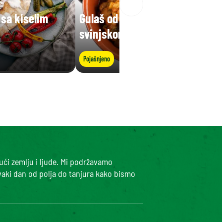
sa kiselim
Gulaš od bijelog graha sa
svinjskom koljenicom
Pojašnjeno
ući zemlju i ljude. Mi podržavamo
vaki dan od polja do tanjura kako bismo