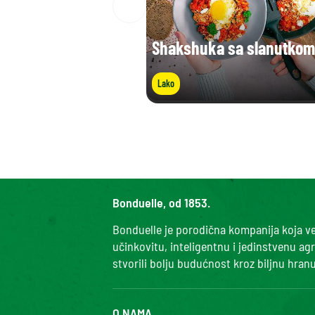
Shakshuka sa slanutkom
Lako
Bonduelle, od 1853.
Bonduelle je porodična kompanija koja već
učinkovitu, inteligentnu i jedinstvenu ag
stvorili bolju budućnost kroz biljnu hranu
O NAMA