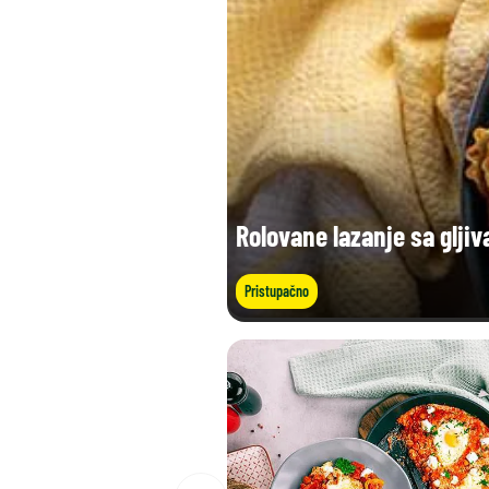
Rolovane lazanje sa gljiv
Pristupačno