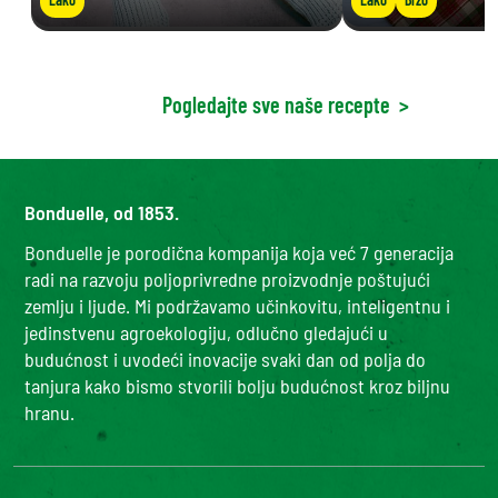
Pogledajte sve naše recepte
>
Bonduelle, od 1853.
Bonduelle je porodična kompanija koja već 7 generacija
radi na razvoju poljoprivredne proizvodnje poštujući
zemlju i ljude. Mi podržavamo učinkovitu, inteligentnu i
jedinstvenu agroekologiju, odlučno gledajući u
budućnost i uvodeći inovacije svaki dan od polja do
tanjura kako bismo stvorili bolju budućnost kroz biljnu
hranu.