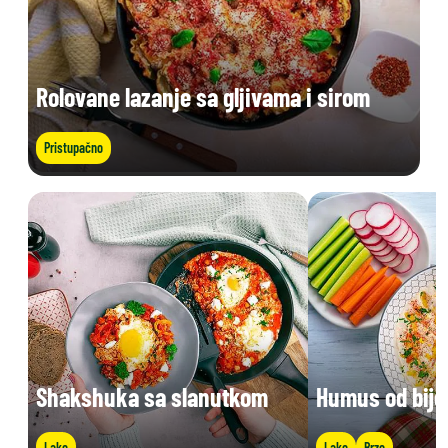
Rolovane lazanje sa gljivama i sirom
Pristupačno
Shakshuka sa slanutkom
Humus od bije
Lako
Lako
Brzo