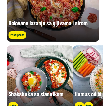
Rolovane lazanje sa gljivama i sirom
Pristupačno
Shakshuka sa slanutkom
Humus od bije
Lako
Lako
Brzo