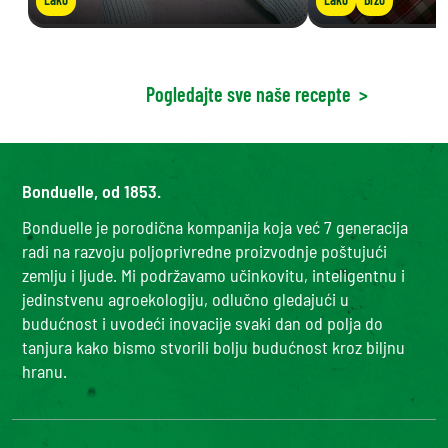
Pogledajte sve naše recepte
>
Bonduelle, od 1853.
Bonduelle je porodična kompanija koja već 7 generacija
radi na razvoju poljoprivredne proizvodnje poštujući
zemlju i ljude. Mi podržavamo učinkovitu, inteligentnu i
jedinstvenu agroekologiju, odlučno gledajući u
budućnost i uvodeći inovacije svaki dan od polja do
tanjura kako bismo stvorili bolju budućnost kroz biljnu
hranu.