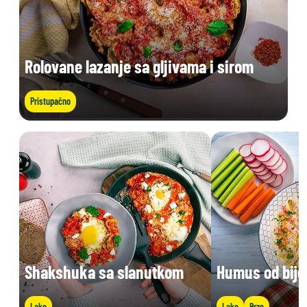
Rolovane lazanje sa gljivama i sirom
Pristupačno
Shakshuka sa slanutkom
Humus od bije
Lako
Lako
Brzo