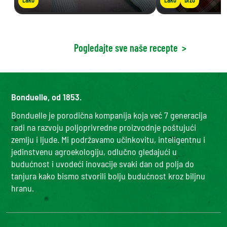
Pogledajte sve naše recepte
>
Bonduelle, od 1853.
Bonduelle je porodična kompanija koja već 7 generacija
radi na razvoju poljoprivredne proizvodnje poštujući
zemlju i ljude. Mi podržavamo učinkovitu, inteligentnu i
jedinstvenu agroekologiju, odlučno gledajući u
budućnost i uvodeći inovacije svaki dan od polja do
tanjura kako bismo stvorili bolju budućnost kroz biljnu
hranu.