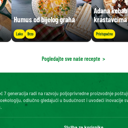
Adana kebab 
Humus od bijelog graha
krastavcima
Lako
Brzo
Pristupačno
Pogledajte sve naše recepte
>
 7 generacija radi na razvoju poljoprivredne proizvodnje poštuj
roekologiju, odlučno gledajući u budućnost i uvodeći inovacije s
.
Služba za korisnike