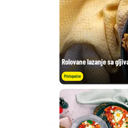
Rolovane lazanje sa gljiv
Pristupačno