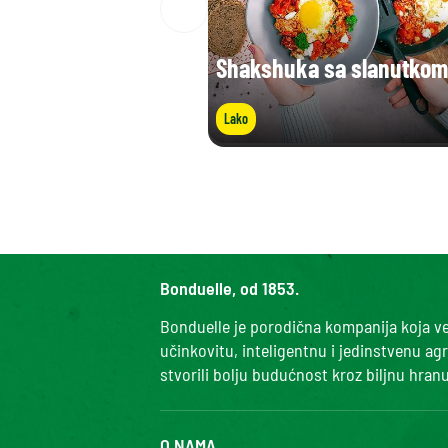
Shakshuka sa slanutkom
Lako
Bonduelle, od 1853.
Bonduelle je porodična kompanija koja već
učinkovitu, inteligentnu i jedinstvenu ag
stvorili bolju budućnost kroz biljnu hranu
O NAMA