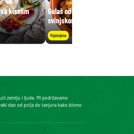
sa kiselim
Gulaš od bijelog graha sa
svinjskom koljenicom
Pojašnjeno
ući zemlju i ljude. Mi podržavamo
vaki dan od polja do tanjura kako bismo