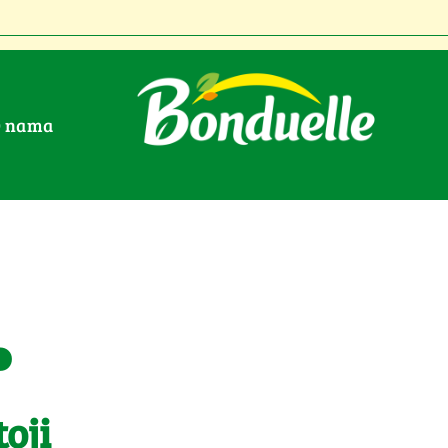
O nama
.
oji