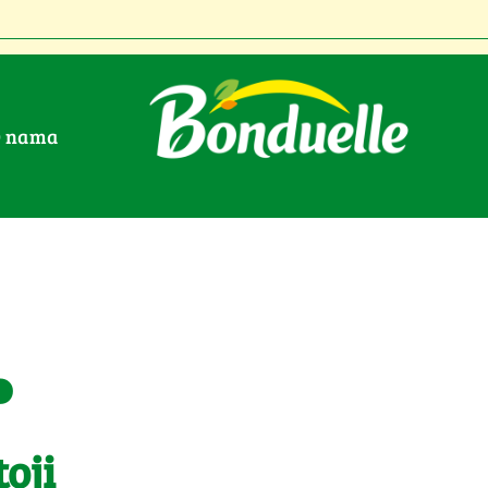
O nama
.
oji