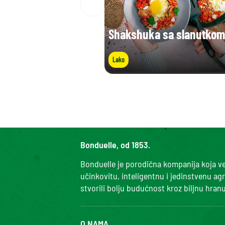
Shakshuka sa slanutkom
Lako
Bonduelle, od 1853.
Bonduelle je porodična kompanija koja već
učinkovitu, inteligentnu i jedinstvenu ag
stvorili bolju budućnost kroz biljnu hranu
O NAMA