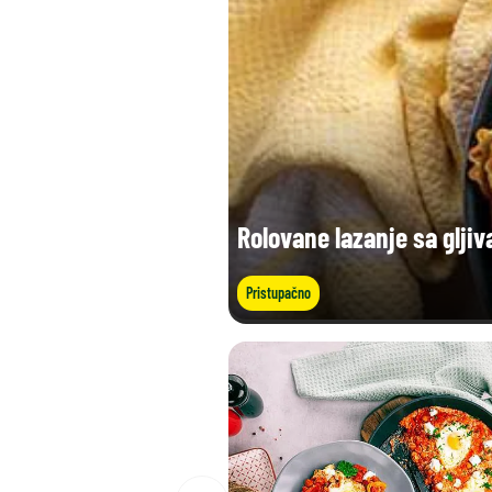
Rolovane lazanje sa gljiv
Pristupačno