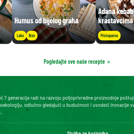
Adana kebab 
Humus od bijelog graha
krastavcima
Lako
Brzo
Pristupačno
Pogledajte sve naše recepte
>
 7 generacija radi na razvoju poljoprivredne proizvodnje poštuj
roekologiju, odlučno gledajući u budućnost i uvodeći inovacije s
.
Služba za korisnike