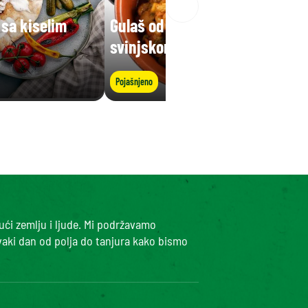
sa kiselim
Gulaš od bijelog graha sa
svinjskom koljenicom
Pojašnjeno
ući zemlju i ljude. Mi podržavamo
vaki dan od polja do tanjura kako bismo