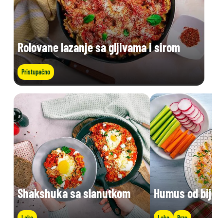
Rolovane lazanje sa gljivama i sirom
Pristupačno
Shakshuka sa slanutkom
Humus od bije
Lako
Lako
Brzo