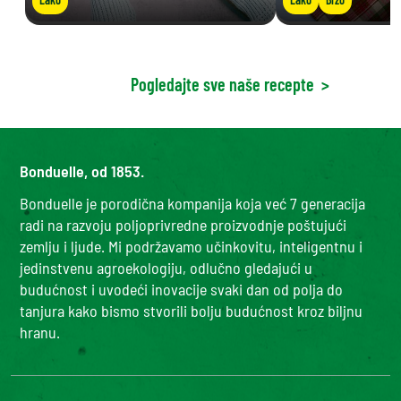
Pogledajte sve naše recepte
>
Bonduelle, od 1853.
Bonduelle je porodična kompanija koja već 7 generacija
radi na razvoju poljoprivredne proizvodnje poštujući
zemlju i ljude. Mi podržavamo učinkovitu, inteligentnu i
jedinstvenu agroekologiju, odlučno gledajući u
budućnost i uvodeći inovacije svaki dan od polja do
tanjura kako bismo stvorili bolju budućnost kroz biljnu
hranu.