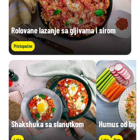
Rolovane lazanje sa gljivama i sirom
Pristupačno
Shakshuka sa slanutkom
Humus od bije
Lako
Lako
Brzo