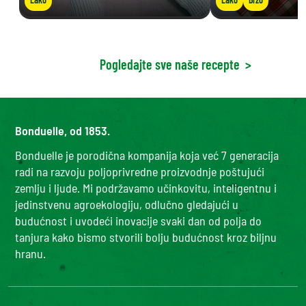
Pogledajte sve naše recepte
>
Bonduelle, od 1853.
Bonduelle je porodična kompanija koja već 7 generacija
radi na razvoju poljoprivredne proizvodnje poštujući
zemlju i ljude. Mi podržavamo učinkovitu, inteligentnu i
jedinstvenu agroekologiju, odlučno gledajući u
budućnost i uvodeći inovacije svaki dan od polja do
tanjura kako bismo stvorili bolju budućnost kroz biljnu
hranu.