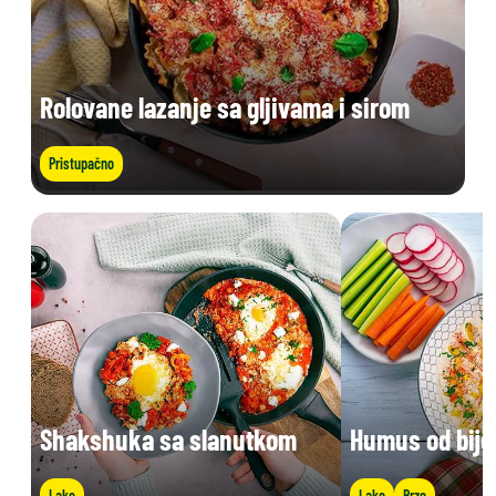
Rolovane lazanje sa gljivama i sirom
Pristupačno
Shakshuka sa slanutkom
Humus od bije
Lako
Lako
Brzo