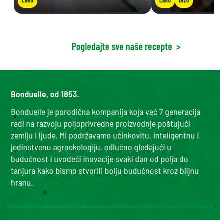
Pogledajte sve naše recepte
>
Bonduelle, od 1853.
Bonduelle je porodična kompanija koja već 7 generacija
radi na razvoju poljoprivredne proizvodnje poštujući
zemlju i ljude. Mi podržavamo učinkovitu, inteligentnu i
jedinstvenu agroekologiju, odlučno gledajući u
budućnost i uvodeći inovacije svaki dan od polja do
tanjura kako bismo stvorili bolju budućnost kroz biljnu
hranu.