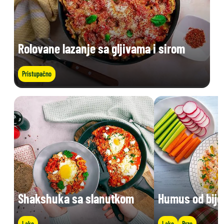
Rolovane lazanje sa gljivama i sirom
Pristupačno
Shakshuka sa slanutkom
Humus od bije
Lako
Lako
Brzo