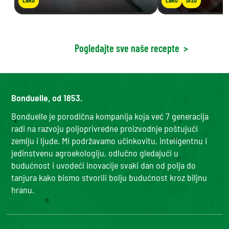
Pogledajte sve naše recepte
>
Bonduelle, od 1853.
Bonduelle je porodična kompanija koja već 7 generacija
radi na razvoju poljoprivredne proizvodnje poštujući
zemlju i ljude. Mi podržavamo učinkovitu, inteligentnu i
jedinstvenu agroekologiju, odlučno gledajući u
budućnost i uvodeći inovacije svaki dan od polja do
tanjura kako bismo stvorili bolju budućnost kroz biljnu
hranu.