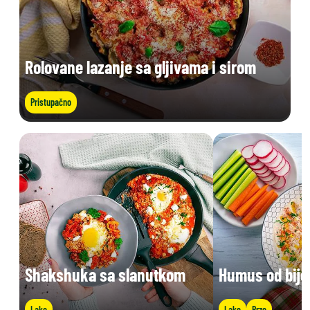
Rolovane lazanje sa gljivama i sirom
Pristupačno
Shakshuka sa slanutkom
Humus od bije
Lako
Lako
Brzo