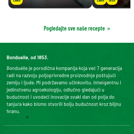
Pogledajte sve naše recepte
>
Bonduelle, od 1853.
Bonduelle je porodična kompanija koja već 7 generacija
radi na razvoju poljoprivredne proizvodnje poštujući
zemlju i ljude. Mi podržavamo učinkovitu, inteligentnu i
jedinstvenu agroekologiju, odlučno gledajući u
budućnost i uvodeći inovacije svaki dan od polja do
tanjura kako bismo stvorili bolju budućnost kroz biljnu
hranu.