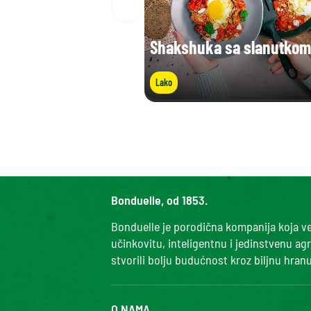
Shakshuka sa slanutkom
Lako
Bonduelle, od 1853.
Bonduelle je porodična kompanija koja već
učinkovitu, inteligentnu i jedinstvenu ag
stvorili bolju budućnost kroz biljnu hranu
O NAMA