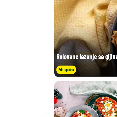
Rolovane lazanje sa gljiv
Pristupačno