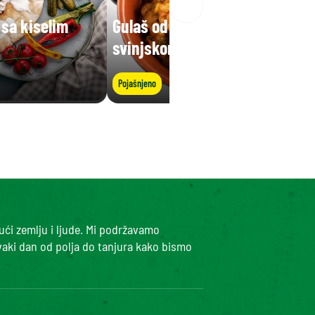
sa kiselim
Gulaš od bijelog graha sa
svinjskom koljenicom
Pojašnjeno
ući zemlju i ljude. Mi podržavamo
vaki dan od polja do tanjura kako bismo