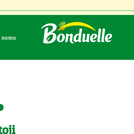
O nama
.
oji