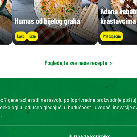
Adana kebab 
Humus od bijelog graha
krastavcima
Lako
Brzo
Pristupačno
Pogledajte sve naše recepte
>
 7 generacija radi na razvoju poljoprivredne proizvodnje poštuj
roekologiju, odlučno gledajući u budućnost i uvodeći inovacije s
.
Služba za korisnike