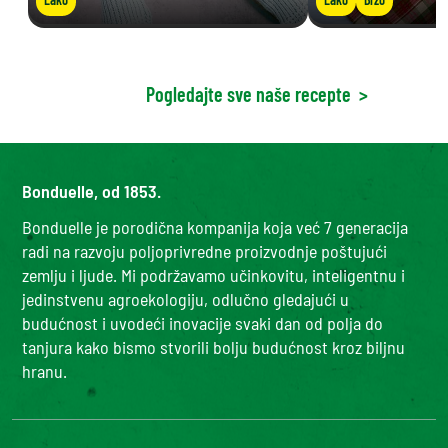
Pogledajte sve naše recepte
>
Bonduelle, od 1853.
Bonduelle je porodična kompanija koja već 7 generacija
radi na razvoju poljoprivredne proizvodnje poštujući
zemlju i ljude. Mi podržavamo učinkovitu, inteligentnu i
jedinstvenu agroekologiju, odlučno gledajući u
budućnost i uvodeći inovacije svaki dan od polja do
tanjura kako bismo stvorili bolju budućnost kroz biljnu
hranu.