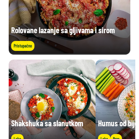
Rolovane lazanje sa gljivama i sirom
Pristupačno
Shakshuka sa slanutkom
Humus od bije
Lako
Lako
Brzo