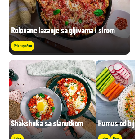
Rolovane lazanje sa gljivama i sirom
Pristupačno
Shakshuka sa slanutkom
Humus od bije
Lako
Lako
Brzo