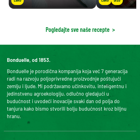
Pogledajte sve naše recepte
>
Bonduelle, od 1853.
Bonduelle je porodična kompanija koja već 7 generacija
radi na razvoju poljoprivredne proizvodnje poštujući
zemlju i ljude. Mi podržavamo učinkovitu, inteligentnu i
jedinstvenu agroekologiju, odlučno gledajući u
budućnost i uvodeći inovacije svaki dan od polja do
tanjura kako bismo stvorili bolju budućnost kroz biljnu
hranu.